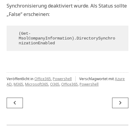
Synchronisierung deaktiviert wurde. Als Status sollte
„False“ erscheinen:
(Get-
MsolCompanyInformation).DirectorySynchro
nizationEnabled
Veröffentlicht in
Office365
,
Powershell
Verschlagwortet mit
Azure
AD
,
M365
,
Microsoft365
,
O365
,
Office365
,
Powershell
Beitragsnavigation
navigate_before
navigate_next